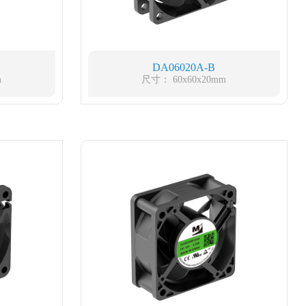
DA06020A-B
m
尺寸： 60x60x20mm