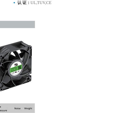
认 证：
UL,TUV,CE