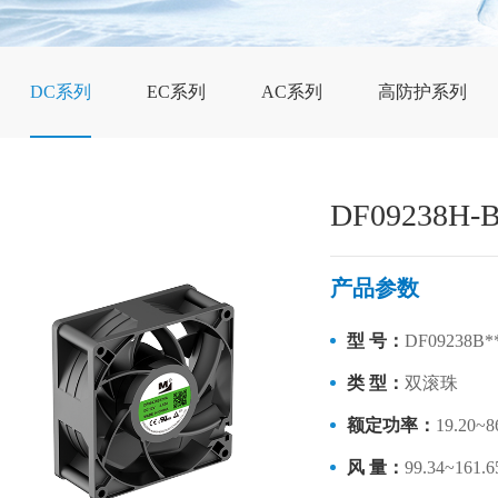
DC系列
EC系列
AC系列
高防护系列
DF09238H-
产品参数
型 号：
DF09238B*
类 型：
双滚珠
额定功率：
19.20~
风 量：
99.34~161.