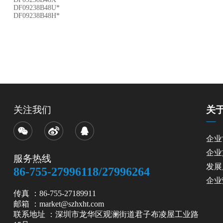
DF09238B48U*
DF09238B48H*
关注我们
关
企业
企业
服务热线
发展
86-755-27996118/27996264
企业
传真 ：86-755-27189911
邮箱 ：market@szhxht.com
联系地址 ：深圳市龙华区观澜街道君子布凌屋工业路