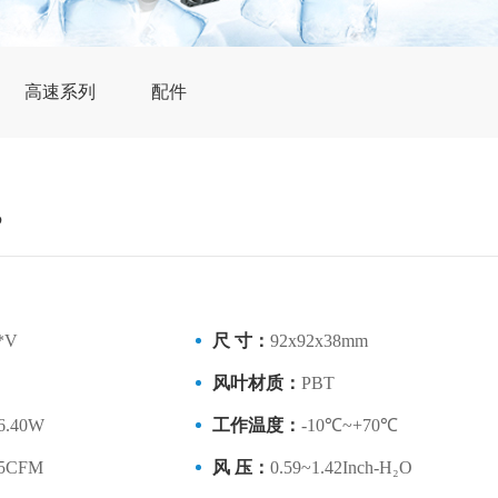
高速系列
配件
B
*V
尺 寸：
92x92x38mm
风叶材质：
PBT
86.40W
工作温度：
-10℃~+70℃
65CFM
风 压：
0.59~1.42Inch-H₂O