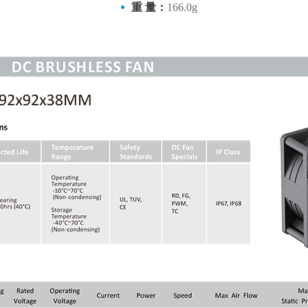
重 量：
166.0g