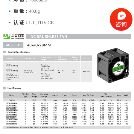
重 量：
40.0g
认 证：
UL,TUV,CE