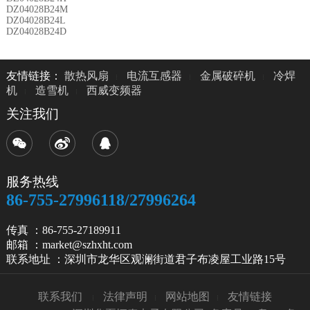
DZ04028B24M
DZ04028B24L
DZ04028B24D
友情链接：
散热风扇
电流互感器
金属破碎机
冷焊
机
造雪机
西威变频器
关注我们
服务热线
86-755-27996118/27996264
传真 ：86-755-27189911
邮箱 ：market@szhxht.com
联系地址 ：深圳市龙华区观澜街道君子布凌屋工业路15号
联系我们
法律声明
网站地图
友情链接