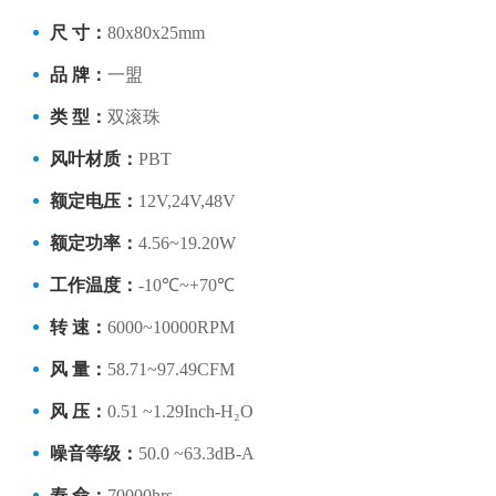
尺 寸：
80x80x25mm
品 牌：
一盟
类 型：
双滚珠
风叶材质：
PBT
额定电压：
12V,24V,48V
额定功率：
4.56~19.20W
工作温度：
-10℃~+70℃
转 速：
6000~10000RPM
风 量：
58.71~97.49CFM
风 压：
0.51 ~1.29Inch-H₂O
噪音等级：
50.0 ~63.3dB-A
寿 命：
70000hrs