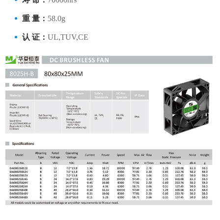
重 量：
58.0g
认 证：
UL,TUV,CE