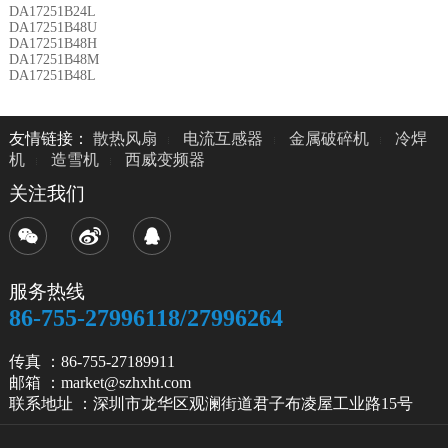
DA17251B24L
DA17251B48U
DA17251B48H
DA17251B48M
DA17251B48L
友情链接：
散热风扇
电流互感器
金属破碎机
冷焊
机
造雪机
西威变频器
关注我们
服务热线
86-755-27996118/27996264
传真 ：86-755-27189911
邮箱 ：market@szhxht.com
联系地址 ：深圳市龙华区观澜街道君子布凌屋工业路15号