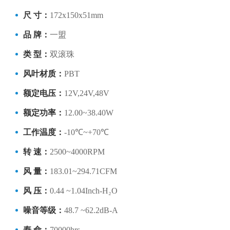
尺 寸：
172x150x51mm
品 牌：
一盟
类 型：
双滚珠
风叶材质：
PBT
额定电压：
12V,24V,48V
额定功率：
12.00~38.40W
工作温度：
-10℃~+70℃
转 速：
2500~4000RPM
风 量：
183.01~294.71CFM
风 压：
0.44 ~1.04Inch-H₂O
噪音等级：
48.7 ~62.2dB-A
寿 命：
70000hrs