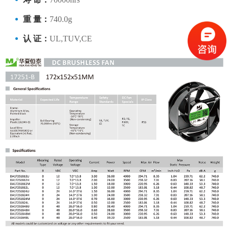
重 量：
740.0g
认 证：
UL,TUV,CE