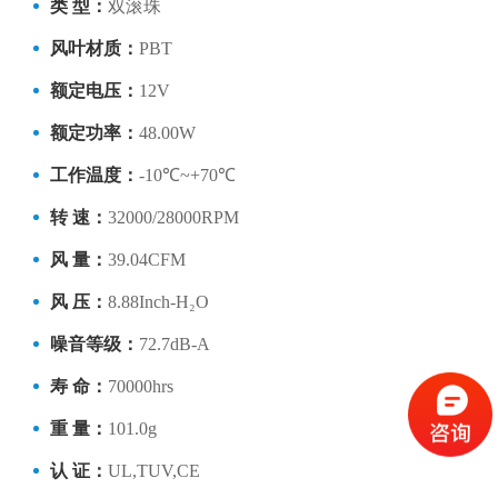
类 型：
双滚珠
风叶材质：
PBT
额定电压：
12V
额定功率：
48.00W
工作温度：
-10℃~+70℃
转 速：
32000/28000RPM
风 量：
39.04CFM
风 压：
8.88Inch-H₂O
噪音等级：
72.7dB-A
寿 命：
70000hrs
重 量：
101.0g
认 证：
UL,TUV,CE