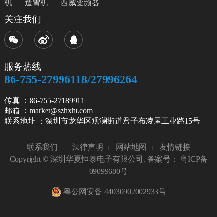
机
造雪机
西威变频器
关注我们
服务热线
86-755-27996118/27996264
传真 ：86-755-27189911
邮箱 ：market@szhxht.com
联系地址 ：深圳市龙华区观澜街道君子布凌屋工业路15号
联系我们
法律声明
网站地图
友情链接
Copyright © 深圳华夏恒泰电子有限公司. 备案号：
粤ICP备
09099680号
粤公网安备 44030902002933号