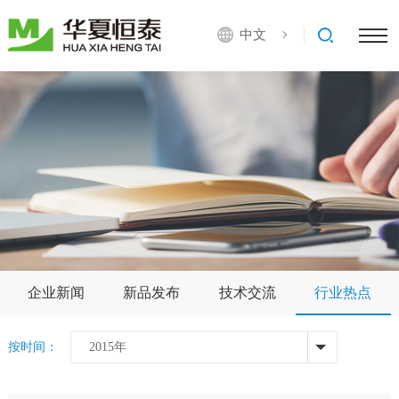
中文
企业新闻
新品发布
技术交流
行业热点
按时间：
2015年