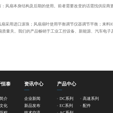
有：风扇本身结构及后期的使用。前者需要改变的话需找供应商
扇采用进口滚珠；风扇扇叶使用平衡调节仪器调节平衡；来料I
扇质量关。我们的产品畅销于工业工控设备、新能源、汽车电子
于恒泰
资讯中心
产品中心
简介
企业新闻
DC系列
高速系列
文化
新品发布
EC系列
配件
历程
技术交流
AC系列