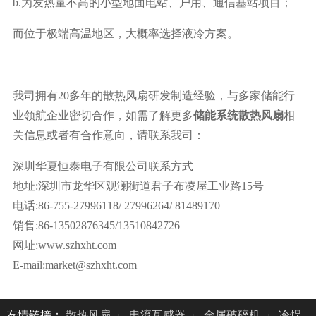
b.为发热量不高的小型地面电站、户用、通信基站项目；
而位于极端高温地区，大概率选择液冷方案。
我司拥有20多年的散热风扇研发制造经验，与多家储能行
业领航企业密切合作，如需了解更多
储能系统散热风扇
相
关信息或者有合作意向，请联系我司：
深圳华夏恒泰电子有限公司联系方式
地址:深圳市龙华区观澜街道君子布凌屋工业路15号
电话:86-755-27996118/ 27996264/ 81489170
销售:86-13502876345/13510842726
网址:www.szhxht.com
E-mail:market@szhxht.com
友情链接：
散热风扇
电流互感器
金属破碎机
冷焊